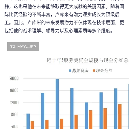
静，这也是他在未来能够取得更大成就的关键因素。随着国
际比赛经验的不断丰富，卢库米有潜力逐步成长为顶级后
卫。因此，卢库米的未来发展潜力不仅体现在技术层面，更
包括他的战术理解、领导力以及心理素质等多个维度。