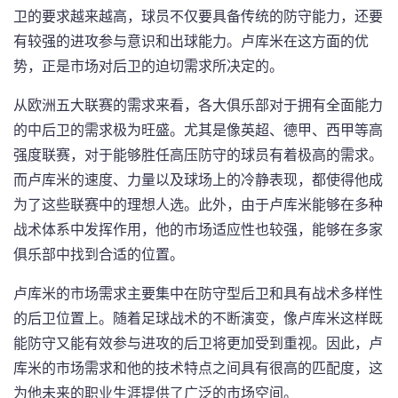
卫的要求越来越高，球员不仅要具备传统的防守能力，还要
有较强的进攻参与意识和出球能力。卢库米在这方面的优
势，正是市场对后卫的迫切需求所决定的。
从欧洲五大联赛的需求来看，各大俱乐部对于拥有全面能力
的中后卫的需求极为旺盛。尤其是像英超、德甲、西甲等高
强度联赛，对于能够胜任高压防守的球员有着极高的需求。
而卢库米的速度、力量以及球场上的冷静表现，都使得他成
为了这些联赛中的理想人选。此外，由于卢库米能够在多种
战术体系中发挥作用，他的市场适应性也较强，能够在多家
俱乐部中找到合适的位置。
卢库米的市场需求主要集中在防守型后卫和具有战术多样性
的后卫位置上。随着足球战术的不断演变，像卢库米这样既
能防守又能有效参与进攻的后卫将更加受到重视。因此，卢
库米的市场需求和他的技术特点之间具有很高的匹配度，这
为他未来的职业生涯提供了广泛的市场空间。