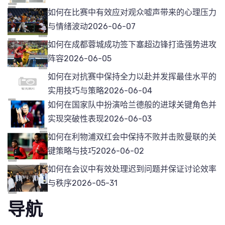
如何在比赛中有效应对观众嘘声带来的心理压力
与情绪波动
2026-06-07
如何在成都蓉城成功签下塞超边锋打造强势进攻
阵容
2026-06-05
如何在对抗赛中保持全力以赴并发挥最佳水平的
实用技巧与策略
2026-06-04
如何在国家队中扮演哈兰德般的进球关键角色并
实现突破性表现
2026-06-03
如何在利物浦双红会中保持不败并击败曼联的关
键策略与技巧
2026-06-02
如何在会议中有效处理迟到问题并保证讨论效率
与秩序
2026-05-31
导航