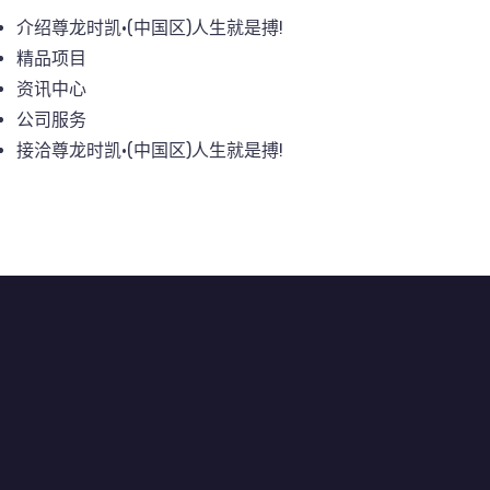
介绍尊龙时凯·(中国区)人生就是搏!
精品项目
资讯中心
公司服务
接洽尊龙时凯·(中国区)人生就是搏!