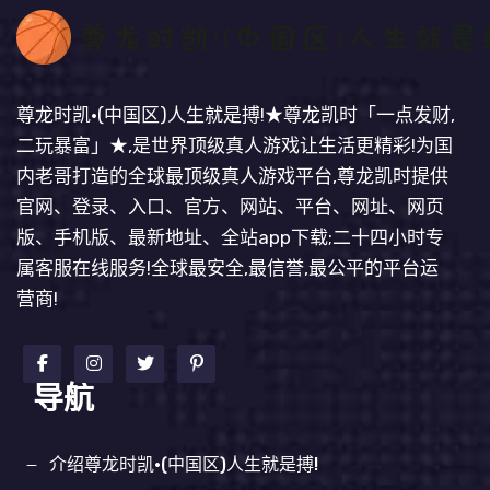
尊龙时凯·(中国区)人生就是搏!★尊龙凯时「一点发财,
二玩暴富」★,是世界顶级真人游戏让生活更精彩!为国
内老哥打造的全球最顶级真人游戏平台,尊龙凯时提供
官网、登录、入口、官方、网站、平台、网址、网页
版、手机版、最新地址、全站app下载;二十四小时专
属客服在线服务!全球最安全,最信誉,最公平的平台运
营商!
导航
介绍尊龙时凯·(中国区)人生就是搏!